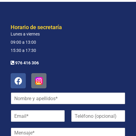
Horario de secretaría
Lunes a viernes
09:00 a 13:00
15:30 a 17:30
976 416 306
N
o
m
E
T
b
m
e
r
a
l
e
M
i
é
y