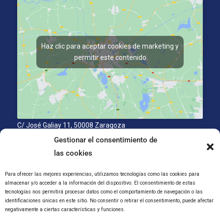
Haz clic para aceptar cookies de marketing y
permitir este contenido
C/ José Galiay 11, 50008 Zaragoza
Gestionar el consentimiento de
las cookies
CANAL INTERNO DE INFORMACIÓN
Para ofrecer las mejores experiencias, utilizamos tecnologías como las cookies para
CÓDIGO ÉTICO
almacenar y/o acceder a la información del dispositivo. El consentimiento de estas
PACTO EDUCATIVO GLOBAL
tecnologías nos permitirá procesar datos como el comportamiento de navegación o las
identificaciones únicas en este sitio. No consentir o retirar el consentimiento, puede afectar
Aviso Legal
Cookies
Privacidad
negativamente a ciertas características y funciones.