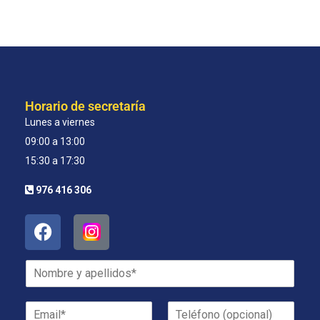
Horario de secretaría
Lunes a viernes
09:00 a 13:00
15:30 a 17:30
976 416 306
N
o
m
E
T
b