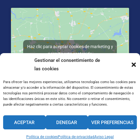
Haz clic para aceptar cookies de marketing y
permitir este contenido
Gestionar el consentimiento de
las cookies
Para ofrecer las mejores experiencias, utilizamos tecnologías como las cookies para
almacenar y/o acceder a la información del dispositivo. El consentimiento de estas
tecnologías nos permitirá procesar datos como el comportamiento de navegación o
C/ José Galiay 11, 50008 Zaragoza
las identificaciones únicas en este sitio. No consentir o retirar el consentimiento,
puede afectar negativamente a ciertas características y funciones.
CANAL INTERNO DE INFORMACIÓN
ACEPTAR
DENEGAR
VER PREFERENCIAS
CÓDIGO ÉTICO
PACTO EDUCATIVO GLOBAL
Política de cookies
Política de privacidad
Aviso Legal