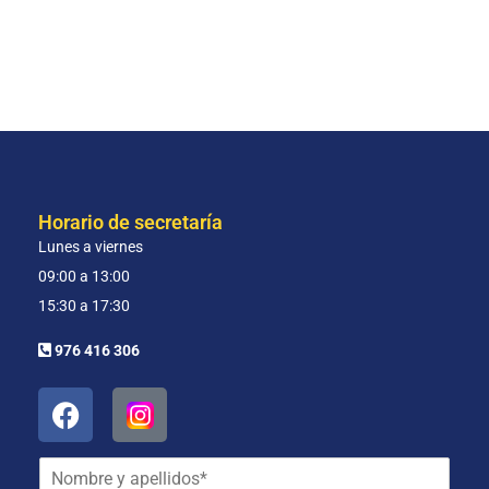
Horario de secretaría
Lunes a viernes
09:00 a 13:00
15:30 a 17:30
976 416 306
N
o