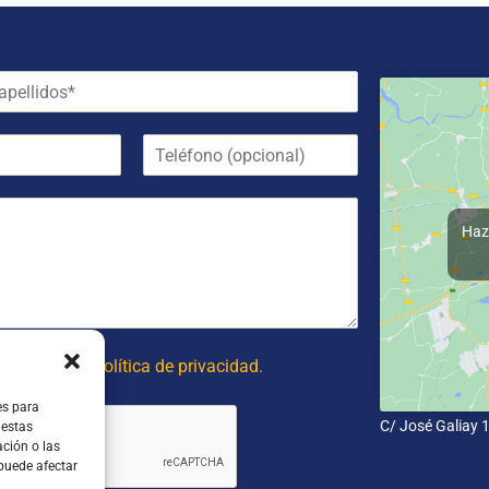
T
e
l
é
f
Haz 
o
n
o
(
o
p
 y acepto la política de privacidad.
c
i
es para
C/ José Galiay 
o
 estas
ción o las
n
 puede afectar
a