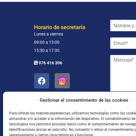
N
Horario de secretaría
o
Lunes a viernes
m
E
b
09:00 a 13:00
m
r
15:30 a 17:30
a
e
M
i
y
976 416 306
e
l
a
n
*
p
s
e
a
l
j
l
e
i
*
Gestionar el consentimiento de las cookies
d
He leído
o
s
Para ofrecer las mejores experiencias, utilizamos tecnologías como las cooki
almacenar y/o acceder a la información del dispositivo. El consentimiento de
*
tecnologías nos permitirá procesar datos como el comportamiento de navega
identificaciones únicas en este sitio. No consentir o retirar el consentimiento,
negativamente a ciertas características y funciones.