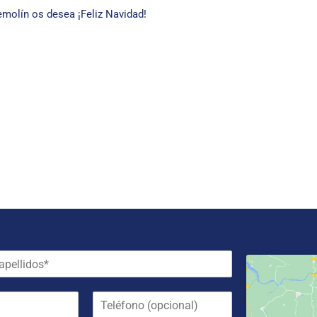
molín os desea ¡Feliz Navidad!
T
e