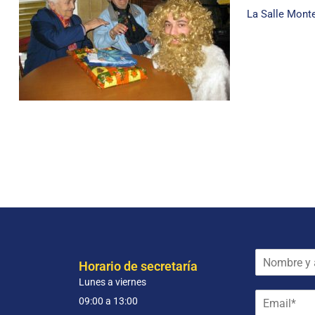
La Salle Monte
N
Horario de secretaría
o
Lunes a viernes
m
E
b
09:00 a 13:00
m
r