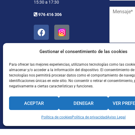
15:30 a 17:30
a
e
M
i
y
976 416 306
e
l
a
n
*
p
s
e
a
l
j
l
e
i
*
Gestionar el consentimiento de las cookies
d
He leído
o
s
Para ofrecer las mejores experiencias, utilizamos tecnologías como las cooki
almacenar y/o acceder a la información del dispositivo. El consentimiento de
*
tecnologías nos permitirá procesar datos como el comportamiento de navega
identificaciones únicas en este sitio. No consentir o retirar el consentimiento,
negativamente a ciertas características y funciones.
ACEPTAR
DENEGAR
VER PREF
Enviar
CANAL INTERNO DE INFORMACIÓN
Política de cookies
Política de privacidad
CÓDIGO ÉTICO
Aviso Legal
PACTO EDUCA