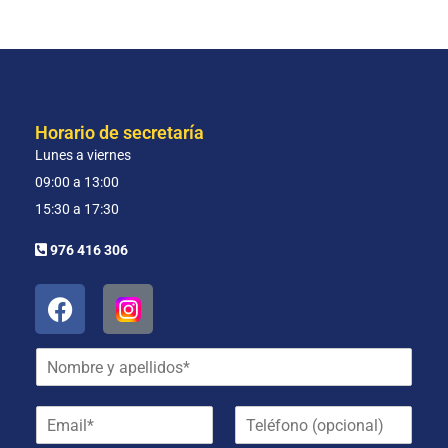
Horario de secretaría
Lunes a viernes
09:00 a 13:00
15:30 a 17:30
976 416 306
N
o
m
E
T
b
m
e
r