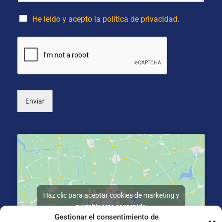
e
o
i
*
p
d
He leído y acepto la política de privacidad.
c
o
i
s
o
*
n
a
l
)
Enviar
Haz clic para aceptar cookies de marketing y
permitir este contenido
Gestionar el consentimiento de