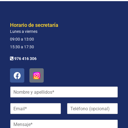
Horario de secretaría
Lunes a viernes
09:00 a 13:00
15:30 a 17:30
976 416 306
N
o
m
E
T
b
m
e
r
a
l
e
M
i
é
y
e