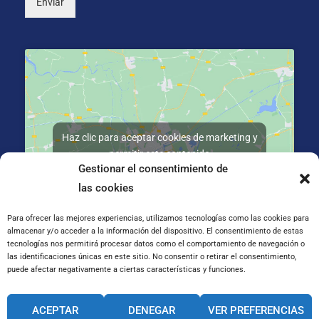
Enviar
Haz clic para aceptar cookies de marketing y
permitir este contenido
Gestionar el consentimiento de
las cookies
Para ofrecer las mejores experiencias, utilizamos tecnologías como las cookies para
almacenar y/o acceder a la información del dispositivo. El consentimiento de estas
tecnologías nos permitirá procesar datos como el comportamiento de navegación o
C/ José Galiay 11, 50008 Zaragoza
las identificaciones únicas en este sitio. No consentir o retirar el consentimiento,
puede afectar negativamente a ciertas características y funciones.
CANAL INTERNO DE INFORMACIÓN
ACEPTAR
DENEGAR
VER PREFERENCIAS