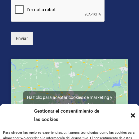
o
*
n
a
l
)
Enviar
Haz clic para aceptar cookies de marketing y
permitir este contenido
Gestionar el consentimiento de
las cookies
Para ofrecer las mejores experiencias, utilizamos tecnologías como las cookies para
almacenar y/o acceder a la información del dispositivo. El consentimiento de estas