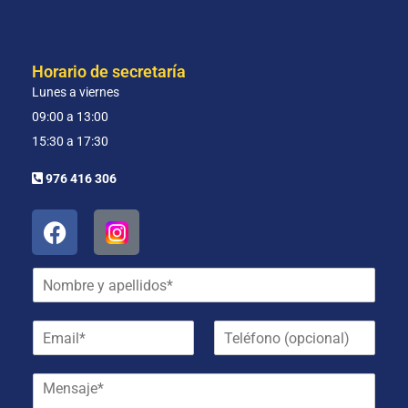
Horario de secretaría
Lunes a viernes
09:00 a 13:00
15:30 a 17:30
976 416 306
N
o
m
E
T
b
m
e
r
a
l
e
M
i
é
y
e
l
f
a