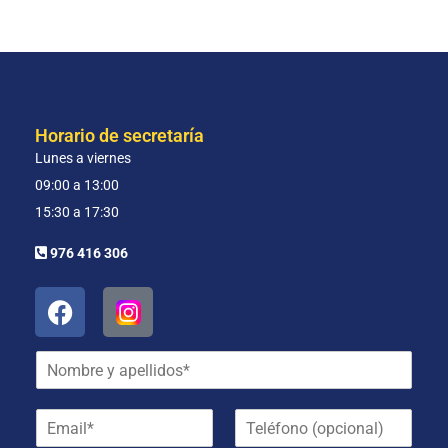
Horario de secretaría
Lunes a viernes
09:00 a 13:00
15:30 a 17:30
976 416 306
N
o
m
E
T
b
m
e
r