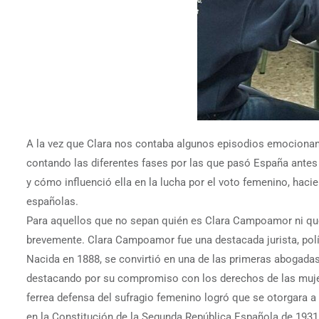
A la vez que Clara nos contaba algunos episodios emocionant
contando las diferentes fases por las que pasó España antes d
y cómo influenció ella en la lucha por el voto femenino, hacie
españolas.
Para aquellos que no sepan quién es Clara Campoamor ni qu
brevemente. Clara Campoamor fue una destacada jurista, polít
Nacida en 1888, se convirtió en una de las primeras abogadas 
destacando por su compromiso con los derechos de las mujer
ferrea defensa del sufragio femenino logró que se otorgara a 
en la Constitución de la Segunda República Española de 1931