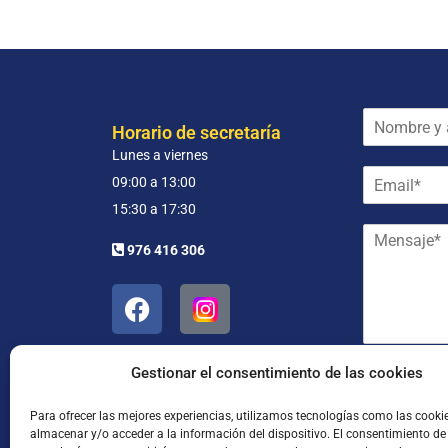
N
Horario de secretaría
o
Lunes a viernes
m
E
b
09:00 a 13:00
m
r
15:30 a 17:30
a
e
M
i
y
976 416 306
e
l
a
n
*
p
s
e
a
l
j
l
e
i
*
Gestionar el consentimiento de las cookies
d
He leído
o
s
Para ofrecer las mejores experiencias, utilizamos tecnologías como las cooki
almacenar y/o acceder a la información del dispositivo. El consentimiento de
*