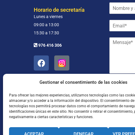
N
Horario de secretaría
o
Lunes a viernes
m
E
b
09:00 a 13:00
m
r
15:30 a 17:30
a
e
M
i
y
976 416 306
e
l
a
n
*
p
s
e
a
l
j
l
e
i
*
Gestionar el consentimiento de las cookies
d
He leído
o
s
Para ofrecer las mejores experiencias, utilizamos tecnologías como las cooki
almacenar y/o acceder a la información del dispositivo. El consentimiento de
*
tecnologías nos permitirá procesar datos como el comportamiento de navega
identificaciones únicas en este sitio. No consentir o retirar el consentimiento,
negativamente a ciertas características y funciones.
ACEPTAR
DENEGAR
VER PREF
Enviar