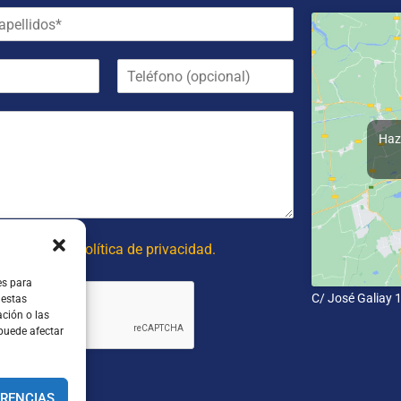
T
e
l
é
f
Haz 
o
n
o
(
o
p
 y acepto la política de privacidad.
c
i
es para
C/ José Galiay 
o
 estas
ción o las
n
 puede afectar
a
l
)
ERENCIAS