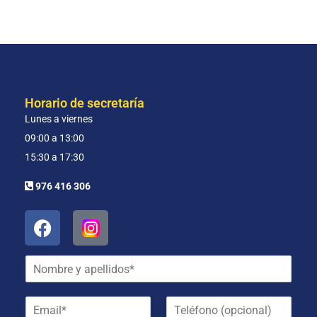
Horario de secretaría
Lunes a viernes
09:00 a 13:00
15:30 a 17:30
976 416 306
N
o
m
E
T
b
m
e