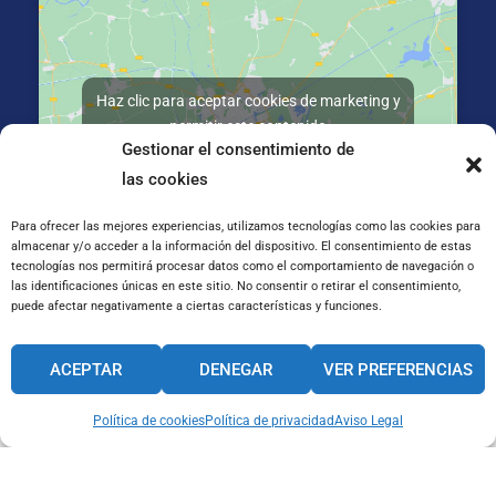
Haz clic para aceptar cookies de marketing y
permitir este contenido
Gestionar el consentimiento de
las cookies
Para ofrecer las mejores experiencias, utilizamos tecnologías como las cookies para
almacenar y/o acceder a la información del dispositivo. El consentimiento de estas
tecnologías nos permitirá procesar datos como el comportamiento de navegación o
C/ José Galiay 11, 50008 Zaragoza
las identificaciones únicas en este sitio. No consentir o retirar el consentimiento,
puede afectar negativamente a ciertas características y funciones.
CANAL INTERNO DE INFORMACIÓN
ACEPTAR
DENEGAR
VER PREFERENCIAS
CÓDIGO ÉTICO
PACTO EDUCATIVO GLOBAL
Política de cookies
Política de privacidad
Aviso Legal
Aviso Legal
Cookies
Privacidad