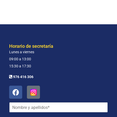
Horario de secretaría
Lunes a viernes
09:00 a 13:00
15:30 a 17:30
976 416 306
N
o
m