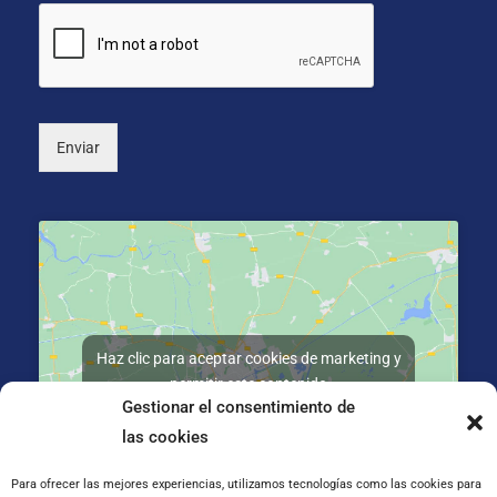
i
s
o
*
n
a
l
)
Enviar
Haz clic para aceptar cookies de marketing y
permitir este contenido
Gestionar el consentimiento de
las cookies
Para ofrecer las mejores experiencias, utilizamos tecnologías como las cookies para