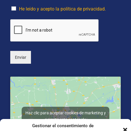
e
o
i
*
p
d
He leído y acepto la política de privacidad.
c
o
i
s
o
*
n
a
l
)
Enviar
Haz clic para aceptar cookies de marketing y
permitir este contenido
Gestionar el consentimiento de