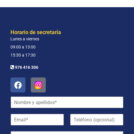
Horario de secretaría
Lunes a viernes
09:00 a 13:00
15:30 a 17:30
976 416 306
N
o
m
E
T
b
m
e
r
a
l
e
M