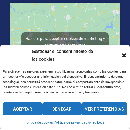
Haz clic para aceptar cookies de marketing y
permitir este contenido
Gestionar el consentimiento de
las cookies
Para ofrecer las mejores experiencias, utilizamos tecnologías como las cookies para
almacenar y/o acceder a la información del dispositivo. El consentimiento de estas
tecnologías nos permitirá procesar datos como el comportamiento de navegación o
C/ José Galiay 11, 50008 Zaragoza
las identificaciones únicas en este sitio. No consentir o retirar el consentimiento,
puede afectar negativamente a ciertas características y funciones.
CANAL INTERNO DE INFORMACIÓN
ACEPTAR
DENEGAR
VER PREFERENCIAS
CÓDIGO ÉTICO
PACTO EDUCATIVO GLOBAL
Política de cookies
Política de privacidad
Aviso Legal