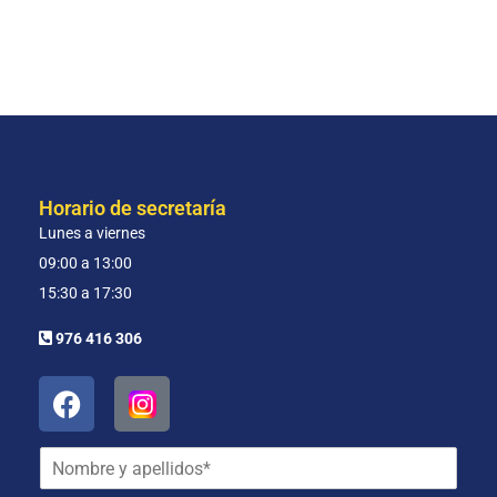
Horario de secretaría
Lunes a viernes
09:00 a 13:00
15:30 a 17:30
976 416 306
N
o