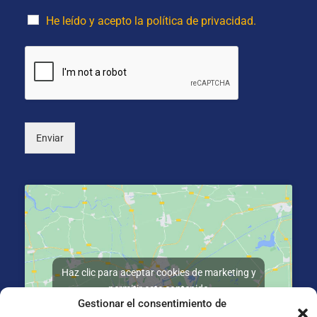
e
o
i
*
p
d
He leído y acepto la política de privacidad.
c
o
i
s
o
*
n
a
l
)
Enviar
Haz clic para aceptar cookies de marketing y
permitir este contenido
Gestionar el consentimiento de