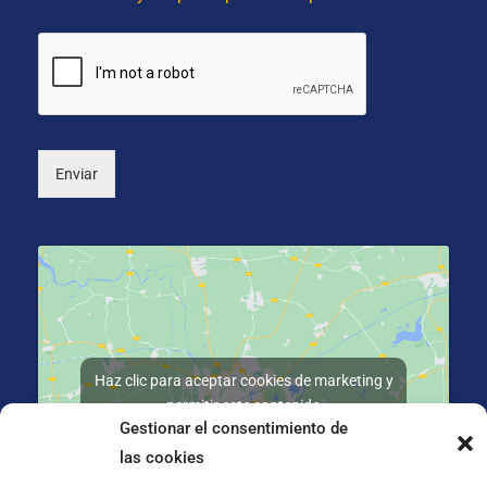
c
o
i
s
o
*
n
a
l
)
Enviar
Haz clic para aceptar cookies de marketing y
permitir este contenido
Gestionar el consentimiento de
las cookies