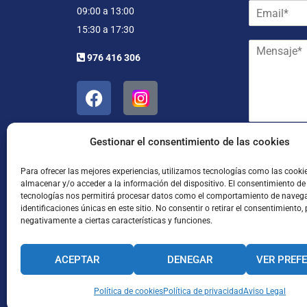
E
b
09:00 a 13:00
m
r
15:30 a 17:30
a
e
M
i
y
976 416 306
e
l
a
n
*
p
s
e
a
l
j
l
e
i
*
Gestionar el consentimiento de las cookies
d
He leído
o
s
Para ofrecer las mejores experiencias, utilizamos tecnologías como las cooki
almacenar y/o acceder a la información del dispositivo. El consentimiento de
*
tecnologías nos permitirá procesar datos como el comportamiento de navega
identificaciones únicas en este sitio. No consentir o retirar el consentimiento,
negativamente a ciertas características y funciones.
ACEPTAR
DENEGAR
VER PREF
Enviar
CANAL INTERNO DE INFORMACIÓN
Política de cookies
Política de privacidad
CÓDIGO ÉTICO
Aviso Legal
PACTO EDUCA