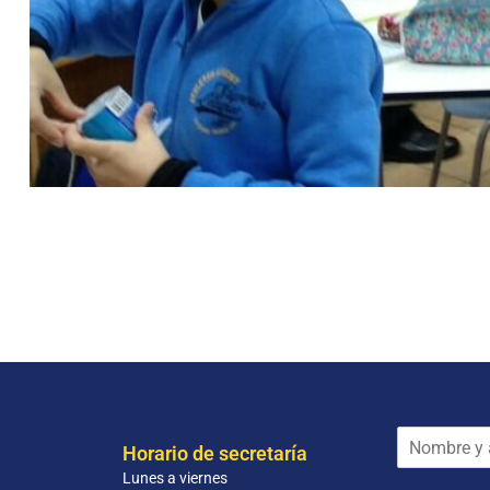
N
Horario de secretaría
o
Lunes a viernes
m