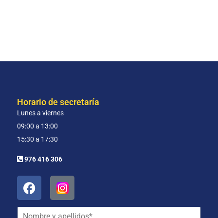
Horario de secretaría
Lunes a viernes
09:00 a 13:00
15:30 a 17:30
976 416 306
N