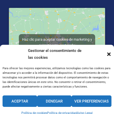
Haz clic para aceptar cookies de marketing y
permitir este contenido
Gestionar el consentimiento de
las cookies
Para ofrecer las mejores experiencias, utilizamos tecnologías como las cookies para
almacenar y/o acceder a la información del dispositivo. El consentimiento de estas
tecnologías nos permitirá procesar datos como el comportamiento de navegación o
C/ José Galiay 11, 50008 Zaragoza
las identificaciones únicas en este sitio. No consentir o retirar el consentimiento,
puede afectar negativamente a ciertas características y funciones.
CANAL INTERNO DE INFORMACIÓN
ACEPTAR
DENEGAR
VER PREFERENCIAS
CÓDIGO ÉTICO
PACTO EDUCATIVO GLOBAL
Política de cookies
Política de privacidad
Aviso Legal