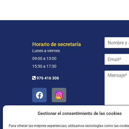
N
Horario de secretaría
o
Lunes a viernes
m
E
b
09:00 a 13:00
m
r
15:30 a 17:30
a
e
M
i
y
976 416 306
e
l
a
n
*
p
s
e
a
l
j
l
e
i
*
Gestionar el consentimiento de las cookies
d
He leído
o
s
Para ofrecer las mejores experiencias, utilizamos tecnologías como las cooki