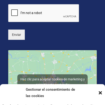
o
i
s
o
*
n
a
l
)
Enviar
Haz clic para aceptar cookies de marketing y
permitir este contenido
Gestionar el consentimiento de
las cookies