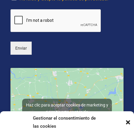
c
o
i
s
o
*
n
a
l
)
Enviar
Haz clic para aceptar cookies de marketing y
permitir este contenido
Gestionar el consentimiento de
las cookies