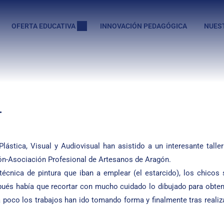
OFERTA EDUCATIVA
INNOVACIÓN PEDAGÓGICA
NUES
.
stica, Visual y Audiovisual han asistido a un interesante talle
gón-Asociación Profesional de Artesanos de Aragón.
 técnica de pintura que iban a emplear (el estarcido), los chico
ués había que recortar con mucho cuidado lo dibujado para obtene
 poco los trabajos han ido tomando forma y finalmente tras realizar