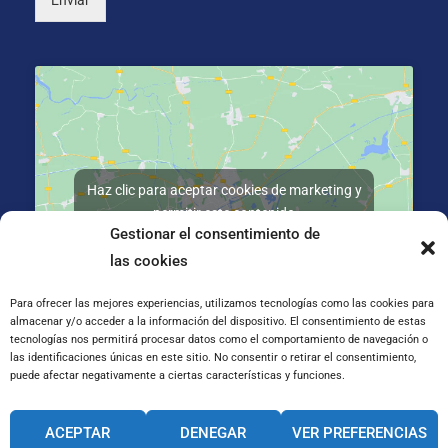
Enviar
Haz clic para aceptar cookies de marketing y
permitir este contenido
Gestionar el consentimiento de
las cookies
Para ofrecer las mejores experiencias, utilizamos tecnologías como las cookies para
almacenar y/o acceder a la información del dispositivo. El consentimiento de estas
tecnologías nos permitirá procesar datos como el comportamiento de navegación o
C/ José Galiay 11, 50008 Zaragoza
las identificaciones únicas en este sitio. No consentir o retirar el consentimiento,
puede afectar negativamente a ciertas características y funciones.
CANAL INTERNO DE INFORMACIÓN
ACEPTAR
DENEGAR
VER PREFERENCIAS