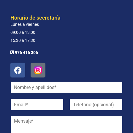
Horario de secretaría
Lunes a viernes
09:00 a 13:00
15:30 a 17:30
976 416 306
N
o
m
E
T
b
m
e
r
a
l
e
M
i
é
y
e
l
f
a
n
*
o
p