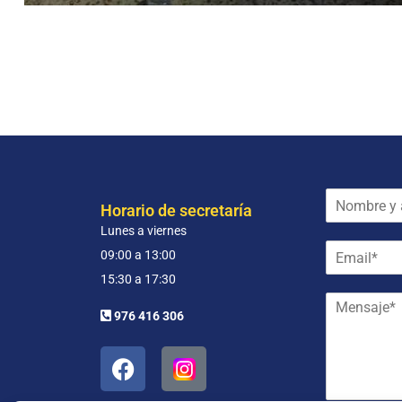
N
Horario de secretaría
o
Lunes a viernes
m
E
b
09:00 a 13:00
m
r
15:30 a 17:30
a
e
M
i
y
976 416 306
e
l
a
n
*
p
s
e
a
l
j
l