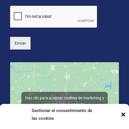
c
o
i
s
o
*
n
a
l
)
Enviar
Haz clic para aceptar cookies de marketing y
permitir este contenido
Gestionar el consentimiento de
las cookies