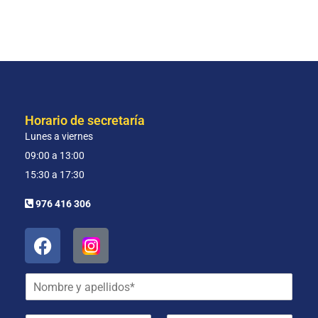
Horario de secretaría
Lunes a viernes
09:00 a 13:00
15:30 a 17:30
976 416 306
N
o
m