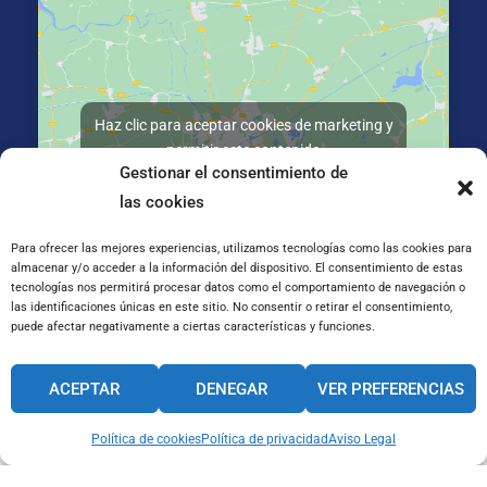
Haz clic para aceptar cookies de marketing y
permitir este contenido
Gestionar el consentimiento de
las cookies
Para ofrecer las mejores experiencias, utilizamos tecnologías como las cookies para
almacenar y/o acceder a la información del dispositivo. El consentimiento de estas
tecnologías nos permitirá procesar datos como el comportamiento de navegación o
C/ José Galiay 11, 50008 Zaragoza
las identificaciones únicas en este sitio. No consentir o retirar el consentimiento,
puede afectar negativamente a ciertas características y funciones.
CANAL INTERNO DE INFORMACIÓN
ACEPTAR
DENEGAR
VER PREFERENCIAS
CÓDIGO ÉTICO
PACTO EDUCATIVO GLOBAL
Política de cookies
Política de privacidad
Aviso Legal
Aviso Legal
Cookies
Privacidad