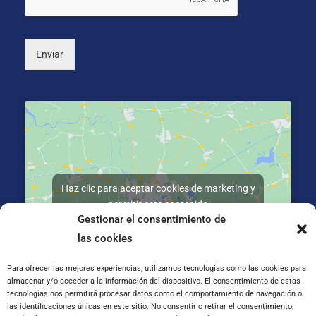
a
l
)
Enviar
Haz clic para aceptar cookies de marketing y
permitir este contenido
Gestionar el consentimiento de
las cookies
Para ofrecer las mejores experiencias, utilizamos tecnologías como las cookies para
almacenar y/o acceder a la información del dispositivo. El consentimiento de estas
tecnologías nos permitirá procesar datos como el comportamiento de navegación o
C/ José Galiay 11, 50008 Zaragoza
las identificaciones únicas en este sitio. No consentir o retirar el consentimiento,