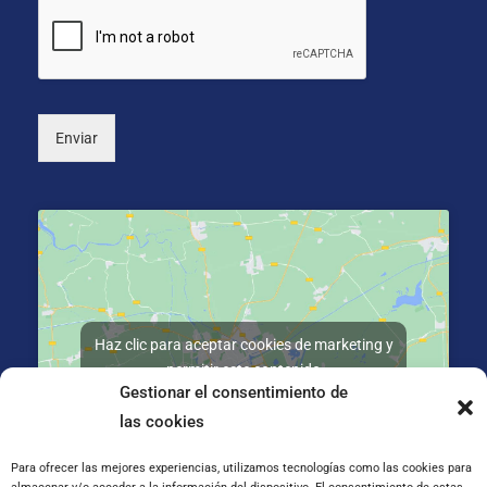
o
*
n
a
l
)
Enviar
Haz clic para aceptar cookies de marketing y
permitir este contenido
Gestionar el consentimiento de
las cookies
Para ofrecer las mejores experiencias, utilizamos tecnologías como las cookies para