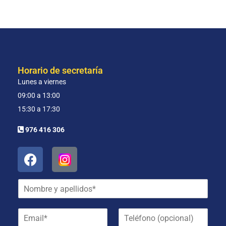
Horario de secretaría
Lunes a viernes
09:00 a 13:00
15:30 a 17:30
976 416 306
N
o
m
E
T
b
m
e
r