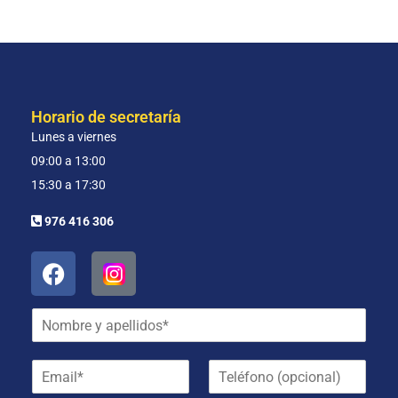
Horario de secretaría
Lunes a viernes
09:00 a 13:00
15:30 a 17:30
976 416 306
N
o
m
E
T
b
m
e
r