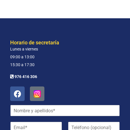
Horario de secretaría
Lunes a viernes
09:00 a 13:00
15:30 a 17:30
976 416 306
N
o
m
E
T
b