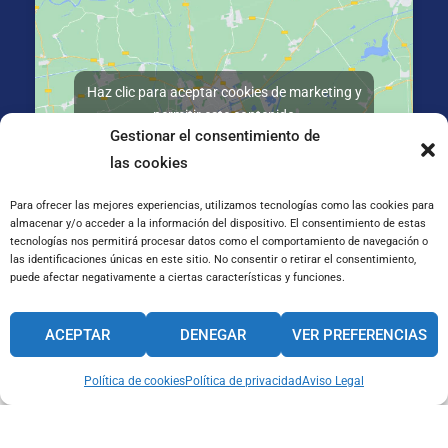
Haz clic para aceptar cookies de marketing y
permitir este contenido
Gestionar el consentimiento de
las cookies
Para ofrecer las mejores experiencias, utilizamos tecnologías como las cookies para
almacenar y/o acceder a la información del dispositivo. El consentimiento de estas
tecnologías nos permitirá procesar datos como el comportamiento de navegación o
C/ José Galiay 11, 50008 Zaragoza
las identificaciones únicas en este sitio. No consentir o retirar el consentimiento,
puede afectar negativamente a ciertas características y funciones.
CANAL INTERNO DE INFORMACIÓN
ACEPTAR
DENEGAR
VER PREFERENCIAS
CÓDIGO ÉTICO
PACTO EDUCATIVO GLOBAL
Política de cookies
Política de privacidad
Aviso Legal
Aviso Legal
Cookies
Privacidad