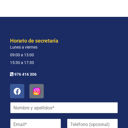
c
i
ó
n
*
Horario de secretaría
Lunes a viernes
09:00 a 13:00
15:30 a 17:30
976 416 306
N
o
m
E
T
b
m
e
r