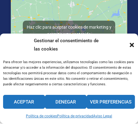
Haz clic para aceptar cookies de marketing y
permitir este contenido
Gestionar el consentimiento de
las cookies
Para ofrecer las mejores experiencias, utilizamos tecnologías como las cookies para
almacenar y/o acceder a la información del dispositivo. El consentimiento de estas
tecnologías nos permitirá procesar datos como el comportamiento de navegación o
C/ José Galiay 11, 50008 Zaragoza
las identificaciones únicas en este sitio. No consentir o retirar el consentimiento,
puede afectar negativamente a ciertas características y funciones.
CANAL INTERNO DE INFORMACIÓN
ACEPTAR
DENEGAR
VER PREFERENCIAS
CÓDIGO ÉTICO
PACTO EDUCATIVO GLOBAL
Política de cookies
Política de privacidad
Aviso Legal
Aviso Legal
Cookies
Privacidad