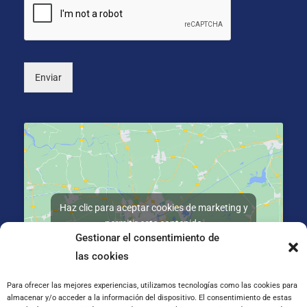
o
*
n
a
l
)
Enviar
Haz clic para aceptar cookies de marketing y
permitir este contenido
Gestionar el consentimiento de
las cookies
Para ofrecer las mejores experiencias, utilizamos tecnologías como las cookies para
almacenar y/o acceder a la información del dispositivo. El consentimiento de estas