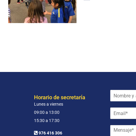
N
Horario de secretaría
o
Lunes a viernes
m
E
b
09:00 a 13:00
m
r
15:30 a 17:30
a
e
M
i
y
976 416 306
e
l
a