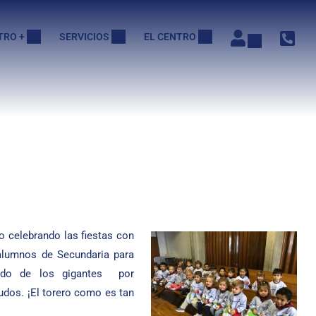
TRO +
SERVICIOS
EL CENTRO
o celebrando las fiestas con
 alumnos de Sec
undaria para
tado de los gigantes por
zudos. ¡El torero como es tan