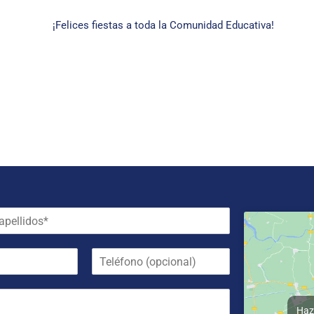
¡Felices fiestas a toda la Comunidad Educativa!
T
e
l
é
f
Haz 