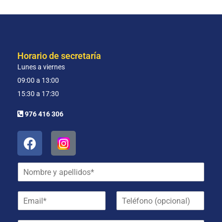
Horario de secretaría
Lunes a viernes
09:00 a 13:00
15:30 a 17:30
976 416 306
N
o
m
E
T
b
m
e
r
a
l
e