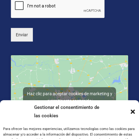
o
*
n
a
l
)
Enviar
Haz clic para aceptar cookies de marketing y
permitir este contenido
Gestionar el consentimiento de
las cookies
Para ofrecer las mejores experiencias, utilizamos tecnologías como las cookies para
almacenar y/o acceder a la información del dispositivo. El consentimiento de estas