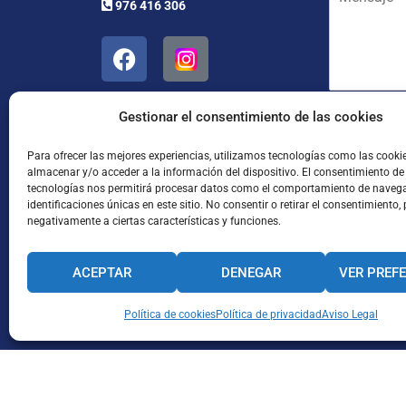
976 416 306
e
l
a
n
*
p
s
e
a
l
j
l
e
i
*
Gestionar el consentimiento de las cookies
d
He leído
o
s
Para ofrecer las mejores experiencias, utilizamos tecnologías como las cooki
almacenar y/o acceder a la información del dispositivo. El consentimiento de
*
tecnologías nos permitirá procesar datos como el comportamiento de navega
identificaciones únicas en este sitio. No consentir o retirar el consentimiento,
negativamente a ciertas características y funciones.
ACEPTAR
DENEGAR
VER PREF
Enviar
CANAL INTERNO DE INFORMACIÓN
Política de cookies
Política de privacidad
CÓDIGO ÉTICO
Aviso Legal
PACTO EDUCA