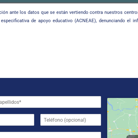
ón ante los datos que se están vertiendo contra nuestros centro
especificativa de apoyo educativo (ACNEAE), denunciando el inf
T
e
l
é