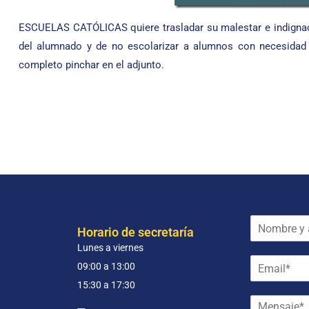
ESCUELAS CATÓLICAS quiere trasladar su malestar e indignaci
del alumnado y de no escolarizar a alumnos con necesidad 
completo pinchar en el adjunto.
N
Horario de secretaría
o
Lunes a viernes
m
E
b
09:00 a 13:00
m
r
15:30 a 17:30
a
e
M
i
y