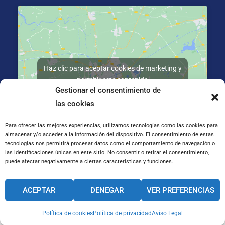
Haz clic para aceptar cookies de marketing y
permitir este contenido
Gestionar el consentimiento de
las cookies
Para ofrecer las mejores experiencias, utilizamos tecnologías como las cookies para
almacenar y/o acceder a la información del dispositivo. El consentimiento de estas
tecnologías nos permitirá procesar datos como el comportamiento de navegación o
C/ José Galiay 11, 50008 Zaragoza
las identificaciones únicas en este sitio. No consentir o retirar el consentimiento,
puede afectar negativamente a ciertas características y funciones.
CANAL INTERNO DE INFORMACIÓN
ACEPTAR
DENEGAR
VER PREFERENCIAS
CÓDIGO ÉTICO
PACTO EDUCATIVO GLOBAL
Política de cookies
Política de privacidad
Aviso Legal