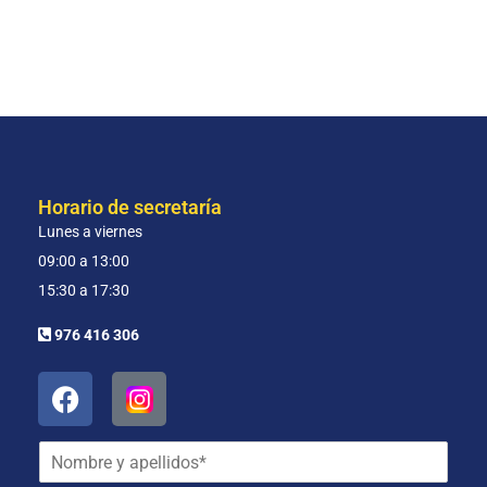
Horario de secretaría
Lunes a viernes
09:00 a 13:00
15:30 a 17:30
976 416 306
N
o