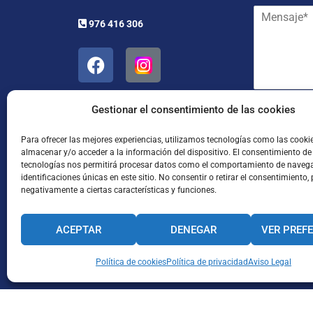
e
M
i
y
976 416 306
e
l
a
n
*
p
s
e
a
l
j
l
e
i
*
Gestionar el consentimiento de las cookies
d
He leído
o
s
Para ofrecer las mejores experiencias, utilizamos tecnologías como las cooki
almacenar y/o acceder a la información del dispositivo. El consentimiento de
*
tecnologías nos permitirá procesar datos como el comportamiento de navega
identificaciones únicas en este sitio. No consentir o retirar el consentimiento,
negativamente a ciertas características y funciones.
ACEPTAR
DENEGAR
VER PREF
Enviar
CANAL INTERNO DE INFORMACIÓN
Política de cookies
Política de privacidad
CÓDIGO ÉTICO
Aviso Legal
PACTO EDUCA