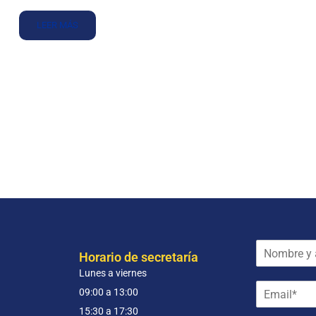
LEER MÁS
N
Horario de secretaría
o
Lunes a viernes
m
E
b
09:00 a 13:00
m
r
15:30 a 17:30
a