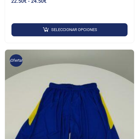
22.50
€
-
24.50
€
SELECCIONAR OPCIONES
¡Oferta!