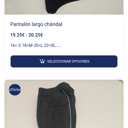
Pantalón largo chándal
19.25
€
-
20.25
€
16= S 18=M 20=L 22=XL……
SELECCIONAR OPCIONES
¡Oferta!