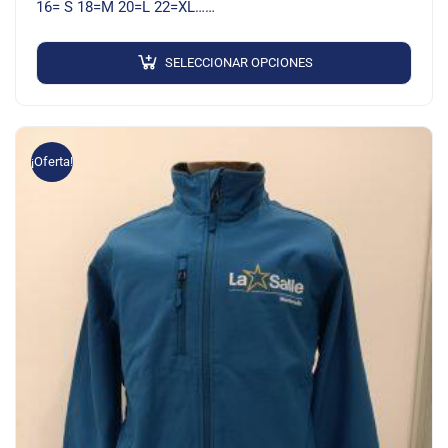
16= S 18=M 20=L 22=XL……
SELECCIONAR OPCIONES
¡Oferta!