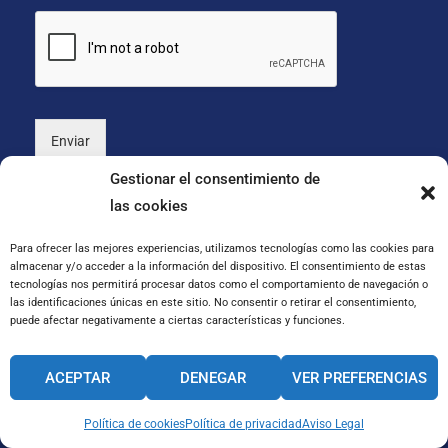
i
s
o
*
n
a
l
)
Enviar
Gestionar el consentimiento de
las cookies
Para ofrecer las mejores experiencias, utilizamos tecnologías como las cookies para
almacenar y/o acceder a la información del dispositivo. El consentimiento de estas
tecnologías nos permitirá procesar datos como el comportamiento de navegación o
las identificaciones únicas en este sitio. No consentir o retirar el consentimiento,
puede afectar negativamente a ciertas características y funciones.
Haz clic para aceptar cookies de marketing y
permitir este contenido
ACEPTAR
DENEGAR
VER PREFERENCIAS
Política de cookies
Política de privacidad
Aviso Legal