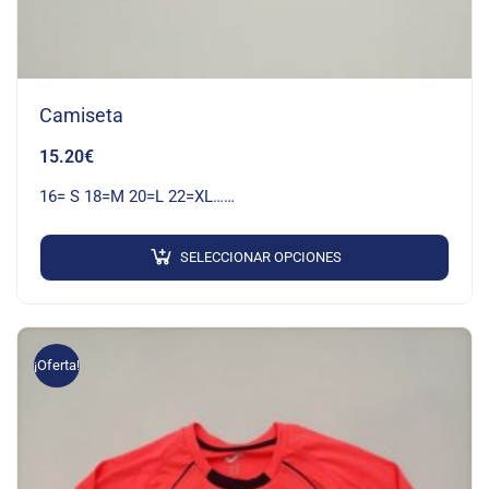
Camiseta
15.20
€
16= S 18=M 20=L 22=XL……
SELECCIONAR OPCIONES
¡Oferta!