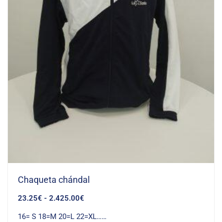
Chaqueta chándal
23.25
€
-
2.425.00
€
16= S 18=M 20=L 22=XL……