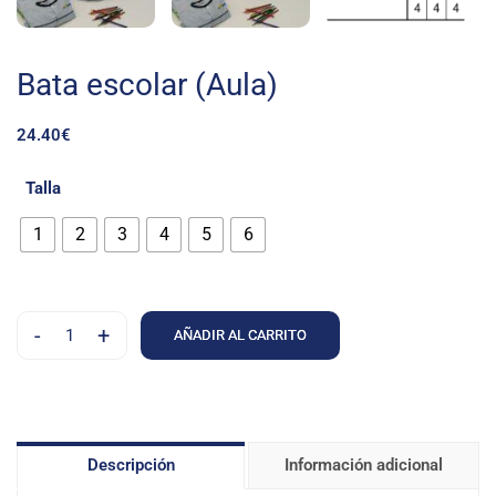
Bata escolar (Aula)
24.40
€
Talla
1
2
3
4
5
6
-
+
AÑADIR AL CARRITO
Descripción
Información adicional