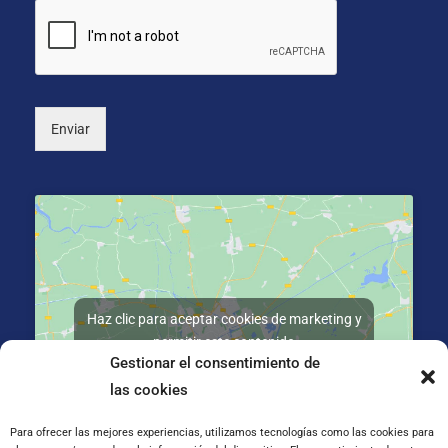
s
o
*
n
a
l
)
Enviar
Haz clic para aceptar cookies de marketing y
permitir este contenido
Gestionar el consentimiento de
las cookies
Para ofrecer las mejores experiencias, utilizamos tecnologías como las cookies para