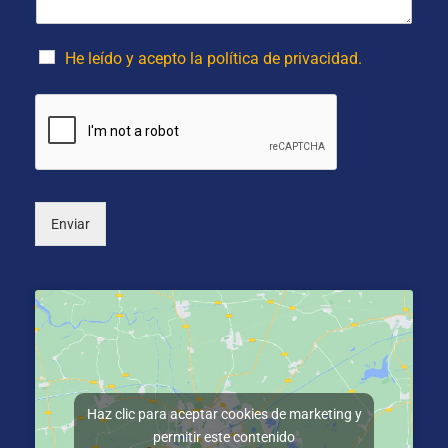
j
(
l
e
o
i
*
p
d
He leído y acepto la política de privacidad.
c
o
i
s
o
*
n
a
l
)
Enviar
Haz clic para aceptar cookies de marketing y
permitir este contenido