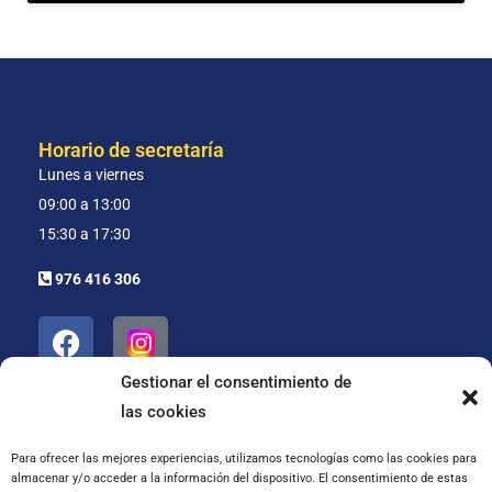
Horario de secretaría
Lunes a viernes
09:00 a 13:00
15:30 a 17:30
976 416 306
Gestionar el consentimiento de
N
las cookies
o
m
E
T
b
Para ofrecer las mejores experiencias, utilizamos tecnologías como las cookies para
m
e
almacenar y/o acceder a la información del dispositivo. El consentimiento de estas
r