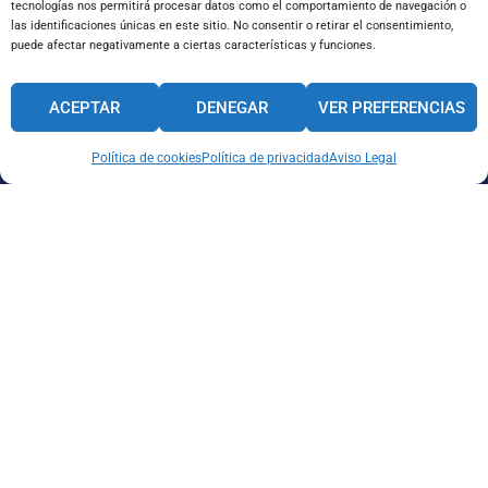
tecnologías nos permitirá procesar datos como el comportamiento de navegación o
a
l
e
las identificaciones únicas en este sitio. No consentir o retirar el consentimiento,
M
i
é
y
puede afectar negativamente a ciertas características y funciones.
e
l
f
a
n
*
o
p
s
n
e
ACEPTAR
DENEGAR
VER PREFERENCIAS
a
o
l
j
(
l
Política de cookies
Política de privacidad
Aviso Legal
e
o
i
*
p
d
He leído y acepto la política de privacidad.
c
o
i
s
o
*
n
a
l
)
Enviar